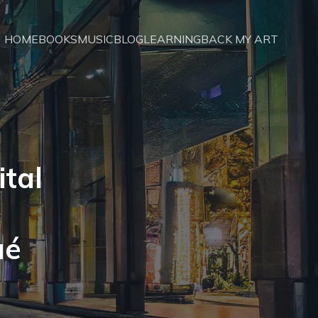
HOME
BOOKS
MUSIC
BLOG
LEARNING
BACK MY ART
ital
ué