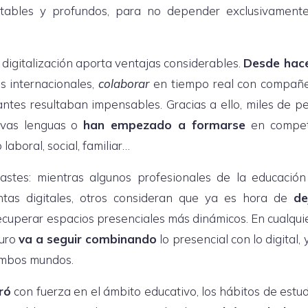
stables y profundos, para no depender exclusivament
 digitalización aporta ventajas considerables.
Desde hac
 internacionales,
colaborar
en tiempo real con compañ
antes resultaban impensables. Gracias a ello, miles de p
vas lenguas o
han empezado a formarse
en compet
laboral, social, familiar…
rastes: mientras algunos profesionales de la educació
tas digitales, otros consideran que ya es hora de
de
ecuperar espacios presenciales más dinámicos. En cualquie
turo
va a seguir combinando
lo presencial con lo digital, 
 ambos mundos.
ró
con fuerza en el ámbito educativo, los hábitos de estud