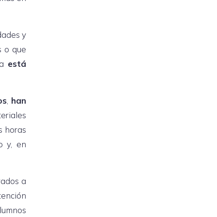
idades y
s o que
ra
está
os
,
han
eriales
 horas
o y, en
rados a
tención
alumnos