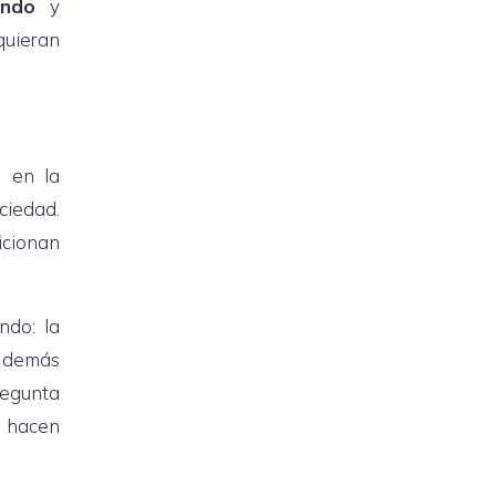
ando
y
quieran
e en la
ciedad.
icionan
ndo: la
s demás
regunta
s hacen