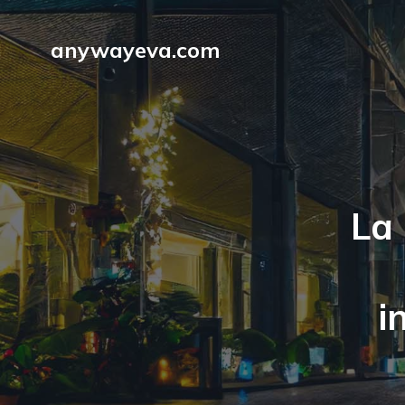
anywayeva.com
La 
i