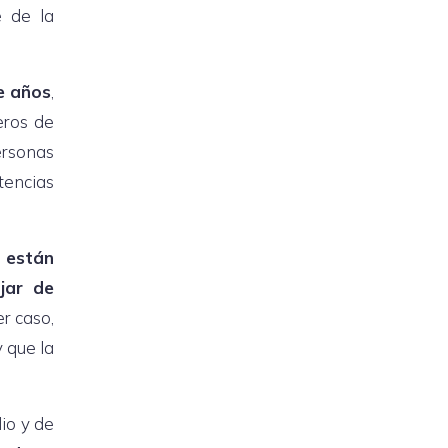
e de la
e años
,
eros de
ersonas
encias
n
están
jar de
r caso,
y que la
io y de