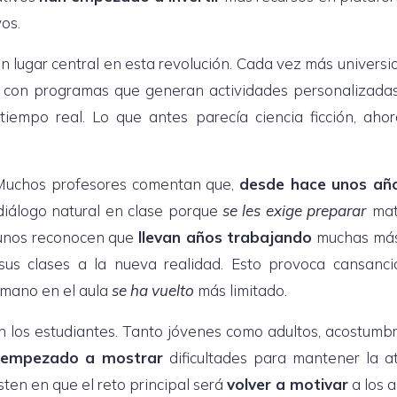
vos.
a un lugar central en esta revolución. Cada vez más univers
con programas que generan actividades personalizada
tiempo real. Lo que antes parecía ciencia ficción, aho
. Muchos profesores comentan que,
desde hace unos añ
diálogo natural en clase porque
se les exige preparar
mat
gunos reconocen que
llevan años trabajando
muchas más
us clases a la nueva realidad. Esto provoca cansanci
umano en el aula
se ha vuelto
más limitado.
n los estudiantes. Tanto jóvenes como adultos, acostumb
 empezado a mostrar
dificultades para mantener la a
sten en que el reto principal será
volver a motivar
a los 