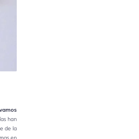
evamos
ías han
e de la
rmas en