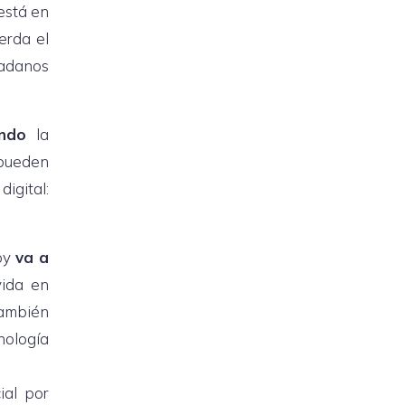
 está en
erda el
dadanos
ndo
la
pueden
digital:
hoy
va a
ida en
también
cnología
ial por