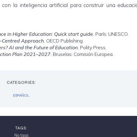
con la inteligencia artificial para construir una educac
nce in Higher Education: Quick start guide.
París: UNESCO.
n-Centred Approach.
OECD Publishing.
s? AI and the Future of Education.
Polity Press.
Action Plan 2021–2027.
Bruselas: Comisión Europea.
CATEGORIES:
ESPAÑOL
TAGS:
No tags