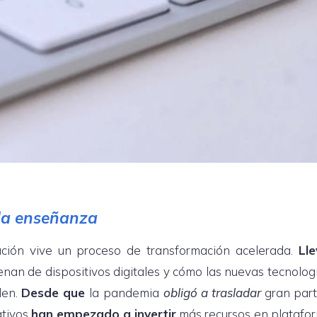
 la enseñanza
ación vive un proceso de transformación acelerada.
Ll
enan de dispositivos digitales y cómo las nuevas tecnolog
den.
Desde que
la
pandemia
obligó a trasladar
gran part
ativos
han empezado a invertir
más recursos en platafo